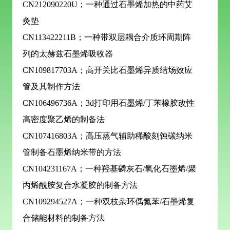
CN212090220U；一种通过石墨烯加热的中药艾
灸垫
CN113422211B；一种带双层耦合介质环周期阵
列的太赫兹石墨烯吸收器
CN109817703A；高开关比石墨烯异质结场效应
管及其制作方法
CN106496736A；3d打印用石墨烯/丁苯橡胶改性
高密度聚乙烯的制备法
CN107416803A；高压蒸气辅助稀酸刻蚀碳纳米
管制备石墨烯纳米带的方法
CN104231167A；一种羟基磷灰石/氧化石墨烯/聚
丙烯酰胺复合水凝胶的制备方法
CN109294527A；一种双枝杂环偶氮苯/石墨烯复
合储能材料的制备方法