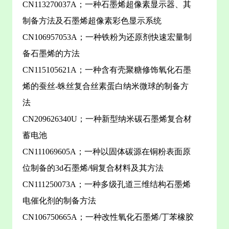
CN113270037A；一种石墨烯超像素显示器、其
制备方法及石墨烯超像素彩色显示系统
CN106957053A；一种铁粉为还原剂快速宏量制
备石墨烯的方法
CN115105621A；一种含有壳聚糖修饰氧化石墨
烯的蚕丝-蛛丝复合丝素蛋白纳米微球的制备方
法
CN209626340U；一种新型纳米碳石墨烯复合材
蓄电池
CN111069605A；一种以固体碳源在铜粉表面原
位制备的3d石墨烯/铜复合材料及其方法
CN111250073A；一种多级孔道三维结构石墨烯
电催化剂的制备方法
CN106750665A；一种改性氧化石墨烯/丁苯橡胶